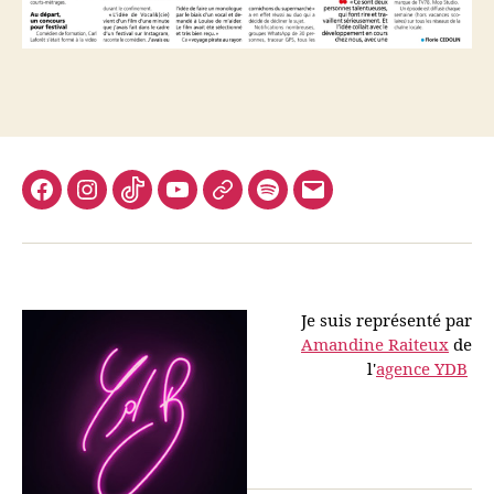
Facebook
Instagram
TikTok
Youtube
IMDB
Spotify
M’envoyer
un
mail
Je suis représenté par
Amandine Raiteux
de
l'
agence YDB